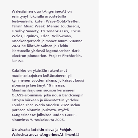
Walesilainen duo tAngerinecAt on
esiintynyt lukuisilla arvostetuilla
festivaaleilla, kuten Wave-Gotik-Treffen,
Tallinn Music Week, Menuo Joudaragis,
Hradby Samoty, Ex Tenebris Lux, Focus
Wales, Equinox, Eden, Willowman,
Knockengorroch ja monet muut. Vuonna
2024 he lähtivät Saksan ja Tšekin
kiertueelle yhdessä legendaarisen dark-
electron pioneerien, Project Pitchforkin,
kanssa.
Kaksikko on yksinään rakentanut
maailmanlaajuisen kulttimaineen yli
kymmenen vuoden aikana, julkaissut kuusi
albumia ja kiertänyt 15 maassa.
Maailmanlaajuisen suosion keränneen
GLASS-albuminsa, joka nousi Bandcampin
listojen kärkeen ja äänestettiin yhdeksi
Louder Than Warin vuoden 2022 sadan
parhaan albumin joukosta, myötä
tAngerinecAt julkaisee uuden GRIEF-
albuminsa 9. toukokuuta 2025.
Ukrainasta kotoisin oleva ja Pohjois-
Walesissa asuva tAngerinecAt ilmentää