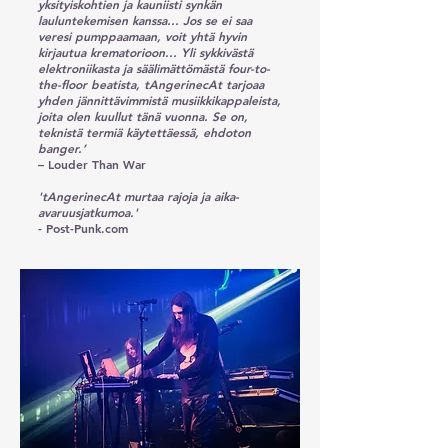
yksityiskohtien ja kauniisti synkän
lauluntekemisen kanssa... Jos se ei saa
veresi pumppaamaan, voit yhtä hyvin
kirjautua krematorioon... Yli sykkivästä
elektroniikasta ja säälimättömästä four-to-
the-floor beatista, tAngerinecAt tarjoaa
yhden jännittävimmistä musiikkikappaleista,
joita olen kuullut tänä vuonna. Se on,
teknistä termiä käytettäessä, ehdoton
banger.’
– Louder Than War
'tAngerinecAt murtaa rajoja ja aika-
avaruusjatkumoa.'
- Post-Punk.com