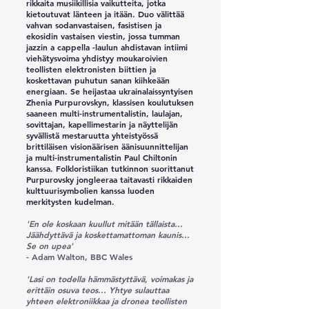
rikkaita musiikillisia vaikutteita, jotka
kietoutuvat länteen ja itään. Duo välittää
vahvan sodanvastaisen, fasistisen ja
ekosidin vastaisen viestin, jossa tumman
jazzin a cappella -laulun ahdistavan intiimi
viehätysvoima yhdistyy moukaroivien
teollisten elektronisten biittien ja
koskettavan puhutun sanan kiihkeään
energiaan. Se heijastaa ukrainalaissyntyisen
Zhenia Purpurovskyn, klassisen koulutuksen
saaneen multi-instrumentalistin, laulajan,
sovittajan, kapellimestarin ja näyttelijän
syvällistä mestaruutta yhteistyössä
brittiläisen visionäärisen äänisuunnittelijan
ja multi-instrumentalistin Paul Chiltonin
kanssa. Folkloristiikan tutkinnon suorittanut
Purpurovsky jongleeraa taitavasti rikkaiden
kulttuurisymbolien kanssa luoden
merkitysten kudelman.
'En ole koskaan kuullut mitään tällaista...
Jäähdyttävä ja koskettamattoman kaunis...
Se on upea'
- Adam Walton, BBC Wales
'Lasi on todella hämmästyttävä, voimakas ja
erittäin osuva teos... Yhtye sulauttaa
yhteen elektroniikkaa ja dronea teollisten